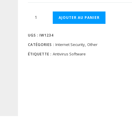
prix
prix
initial
actuel
quantité
AJOUTER AU PANIER
était :
est :
de
£15.00.
£12.00.
Norton
UGS :
IW1234
Internet
Security
Internet Security
Other
CATÉGORIES :
,
Antivirus Software
ÉTIQUETTE :