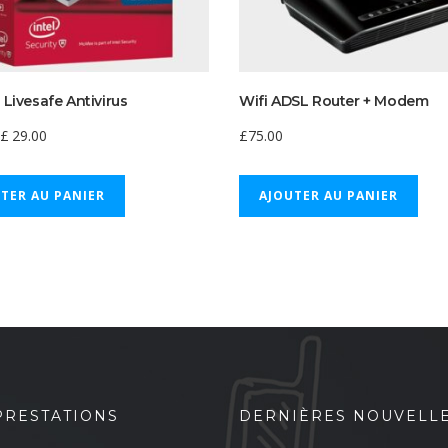
du
prod
Livesafe Antivirus
Wifi ADSL Router + Modem
Le
Le
£
29.00
£
75.00
rix
prix
TER AU PANIER
AJOUTER AU PANIER
nitial
actuel
tait :
est :
£39.00.
£29.00.
PRESTATIONS
DERNIÈRES NOUVELL