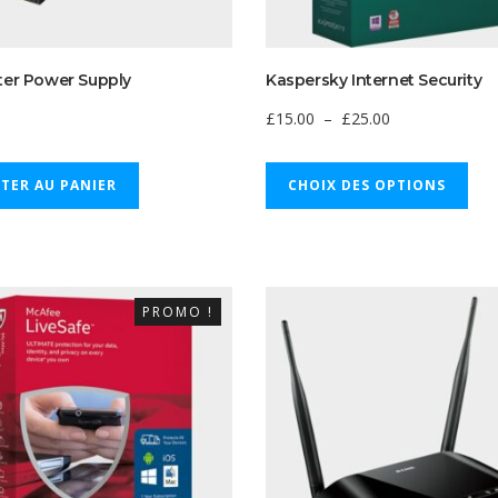
er Power Supply
Kaspersky Internet Security
Plage
£
15.00
–
£
25.00
Ce
de
TER AU PANIER
CHOIX DES OPTIONS
prod
prix :
a
plus
£15.00
vari
Les
à
PROMO !
opti
£25.00
peu
être
choi
sur
la
pag