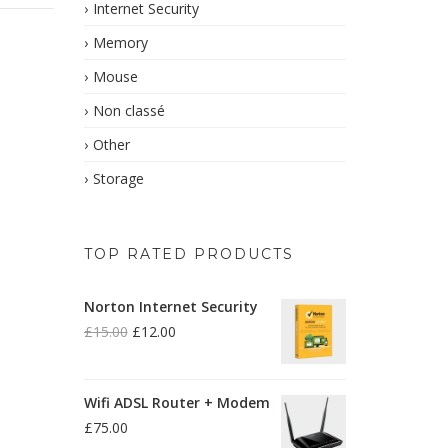
Internet Security
Memory
Mouse
Non classé
Other
Storage
TOP RATED PRODUCTS
Norton Internet Security
£
15.00
£
12.00
Le
Le
prix
prix
initial
actuel
Wifi ADSL Router + Modem
était :
est :
£15.00.
£12.00.
£
75.00