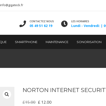
info@gigateck.fr
CONTACTEZ NOUS
LES HORAIRES
05 49 51 62 19
Lundi - Vendredi: | 0
IQUE
SMARTPHONE
MAINTENANCE
SONORISATION
NORTON INTERNET SECURIT
Le
Le
£
15.00
£
12.00