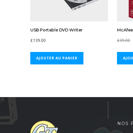
USB Portable DVD Writer
McAfee 
£
139.00
£
39.00
p
AJOUTER AU PANIER
AJOU
i
é
NOS 