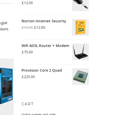
£
12.00
£15.00
à
£25.00
Norton Internet Security
ugiat
£
15.00
£
12.00
Mauris
Le
Le
prix
prix
initial
actuel
Wifi ADSL Router + Modem
était :
est :
£15.00.
£12.00.
£
75.00
Processor Core 2 Quad
£
225.00
CART
Votre panier est vide.