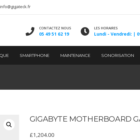
info@gigateck.fr
CONTACTEZ NOUS
LES HORAIRES
05 49 51 62 19
Lundi - Vendredi: | 0
IQUE
SMARTPHONE
MAINTENANCE
SONORISATION
GIGABYTE MOTHERBOARD G
£
1,204.00