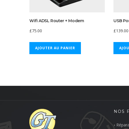
Wifi ADSL Router + Modem
USB Por
£
75.00
£
139.00
AJOUTER AU PANIER
AJOU
NOS 
Répara