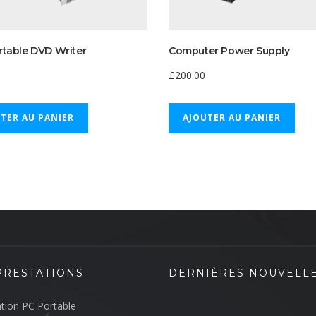
table DVD Writer
Computer Power Supply
£
200.00
TER AU PANIER
AJOUTER AU PANIER
PRESTATIONS
DERNIÈRES NOUVELL
tion PC Portable