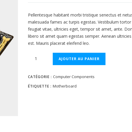
Pellentesque habitant morbi tristique senectus et netu
malesuada fames ac turpis egestas. Vestibulum torto
feugiat vitae, ultricies eget, tempor sit amet, ante. Do
libero sit amet quam egestas semper. Aenean ultricies
est. Mauris placerat eleifend leo.
quantité
AJOUTER AU PANIER
de
Gigabyte
Computer Components
Motherboard
CATÉGORIE :
GA78
Motherboard
ÉTIQUETTE :