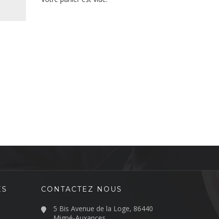
ES
CONTACTEZ NOUS
5 Bis Avenue de la Loge, 86440
Migné-Auxances