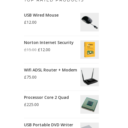
USB Wired Mouse
£
12.00
Norton Internet Security
£
15.00
£
12.00
Le
Le
prix
prix
initial
actuel
Wifi ADSL Router + Modem
était :
est :
£15.00.
£12.00.
£
75.00
Processor Core 2 Quad
£
225.00
USB Portable DVD Writer