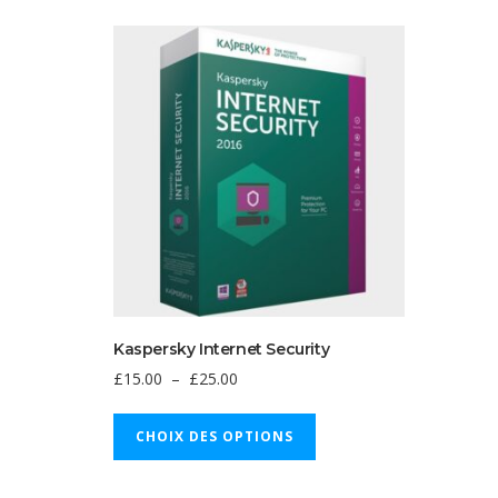
Kaspersky Internet Security
Plage
£
15.00
–
£
25.00
de
Ce
prix :
CHOIX DES OPTIONS
produit
£15.00
a
à
plusieurs