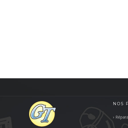
NOS 
Répara