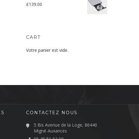
£
139.00
CART
Votre panier est vide.
ES
CONTACTEZ NOUS
5 Bis Avenue de la Loge, 86440
Migné-Auxances
05 49 51 62 19