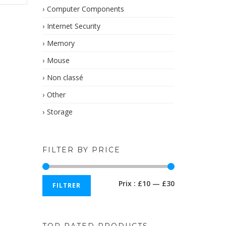
Computer Components
Internet Security
Memory
Mouse
Non classé
Other
Storage
FILTER BY PRICE
Prix
Prix
Prix :
£10
—
£30
FILTRER
min
max
TOP RATED PRODUCTS