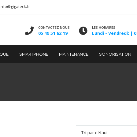
info@gigateck.fr
CONTACTEZ NOUS
LES HORAIRES
05 49 51 62 19
Lundi - Vendredi: | 0
IQUE
SMARTPHONE
MAINTENANCE
SONORISATION