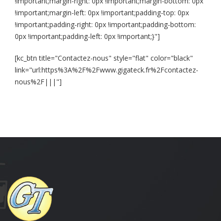
!important;margin-right: 0px !important;margin-bottom: 0px
!important;margin-left: 0px !important;padding-top: 0px
!important;padding-right: 0px !important;padding-bottom:
0px !important;padding-left: 0px !important;}"]
[kc_btn title="Contactez-nous" style="flat" color="black"
link="url:https%3A%2F%2Fwww.gigateck.fr%2Fcontactez-
nous%2F|||"]