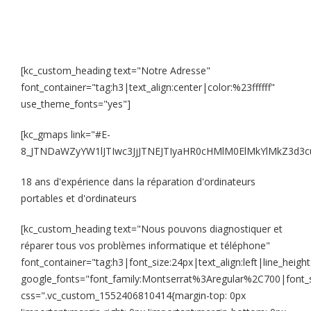
[kc_custom_heading text="Notre Adresse"
font_container="tag:h3|text_align:center|color:%23ffffff"
use_theme_fonts="yes"]
[kc_gmaps link="#E-
8_JTNDaWZyYW1lJTIwc3JjJTNEJTIyaHR0cHMlM0ElMkYlMkZ
18 ans d'expérience dans la réparation d'ordinateurs
portables et d'ordinateurs
[kc_custom_heading text="Nous pouvons diagnostiquer et
réparer tous vos problèmes informatique et téléphone"
font_container="tag:h3|font_size:24px|text_align:left|line_heigh
google_fonts="font_family:Montserrat%3Aregular%2C700|font
css=".vc_custom_1552406810414{margin-top: 0px