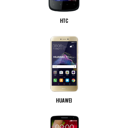
HTC
HUAWEI