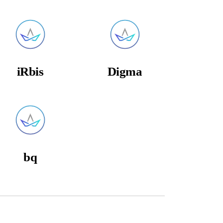
iRbis
Digma
bq