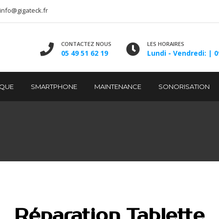
info@gigateck.fr
CONTACTEZ NOUS
LES HORAIRES
05 49 51 62 19
Lundi - Vendredi: | 0
IQUE
SMARTPHONE
MAINTENANCE
SONORISATION
Réparation Tablette