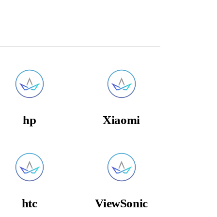
hp
Xiaomi
htc
ViewSonic