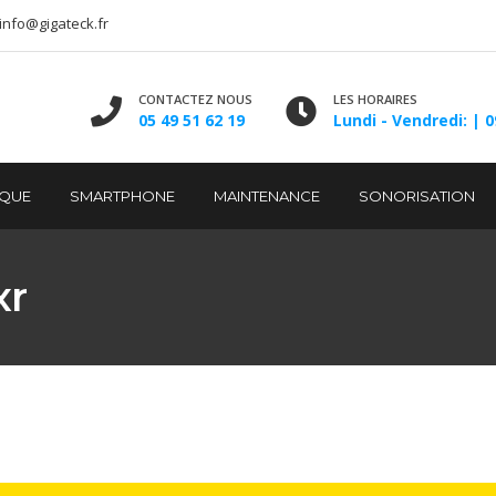
info@gigateck.fr
CONTACTEZ NOUS
LES HORAIRES
05 49 51 62 19
Lundi - Vendredi: | 0
IQUE
SMARTPHONE
MAINTENANCE
SONORISATION
xr